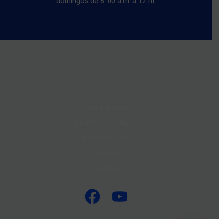
domingos de 8: 00 a.m. a 12 m.
Inicio
Raúl Paredes
Formas de Estudio
Admisión 2025
Propuesta
Contacto