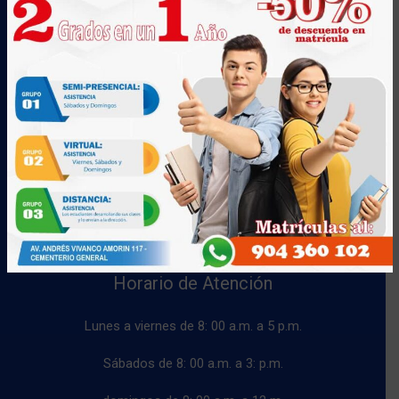
Telefonos
927 793 569
958 891 066
904 360 102
Horario de Atención
Lunes a viernes de 8: 00 a.m. a 5 p.m.
Sábados de 8: 00 a.m. a 3: p.m.